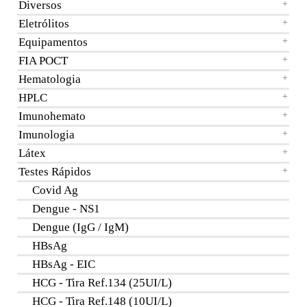
Diversos
+
Eletrólitos
+
Equipamentos
+
FIA POCT
+
Hematologia
+
HPLC
+
Imunohemato
+
Imunologia
+
Látex
+
Testes Rápidos
+
Covid Ag
Dengue - NS1
Dengue (IgG / IgM)
HBsAg
HBsAg - EIC
HCG - Tira Ref.134 (25UI/L)
HCG - Tira Ref.148 (10UI/L)