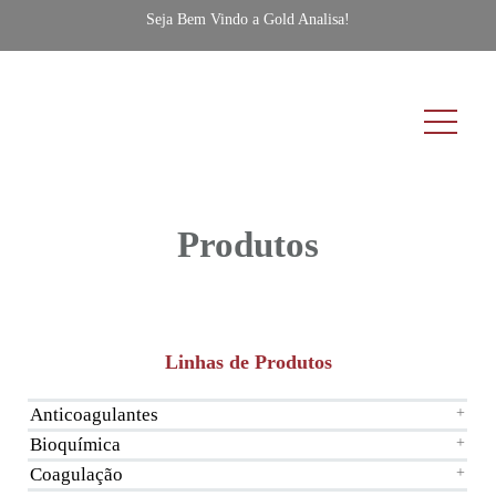
Seja Bem Vindo a Gold Analisa!
Produtos
Linhas de Produtos
Anticoagulantes
+
Bioquímica
+
Coagulação
+