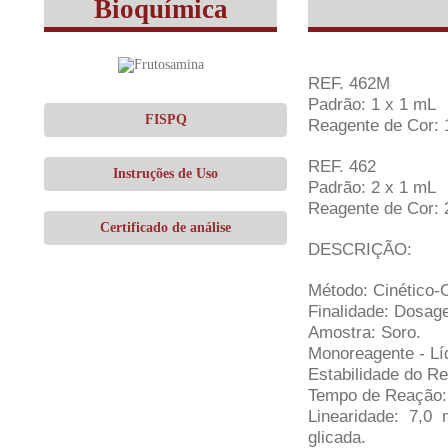
Bioquímica
REF. 462M
Padrão: 1 x 1 mL
FISPQ
Reagente de Cor: 
REF. 462
Instruções de Uso
Padrão: 2 x 1 mL
Reagente de Cor: 
Certificado de análise
DESCRIÇÃO:
Método: Cinético-C
Finalidade: Dosag
Amostra: Soro.
Monoreagente - Lí
Estabilidade do Re
Tempo de Reação: 
Linearidade: 7,
glicada.