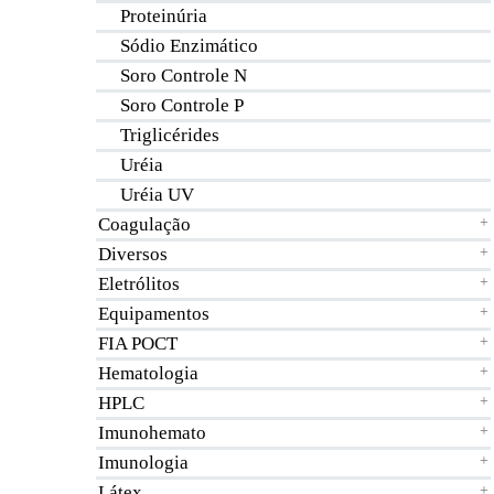
Proteinúria
Sódio Enzimático
Soro Controle N
Soro Controle P
Triglicérides
Uréia
Uréia UV
Coagulação
+
Diversos
+
Eletrólitos
+
Equipamentos
+
FIA POCT
+
Hematologia
+
HPLC
+
Imunohemato
+
Imunologia
+
Látex
+