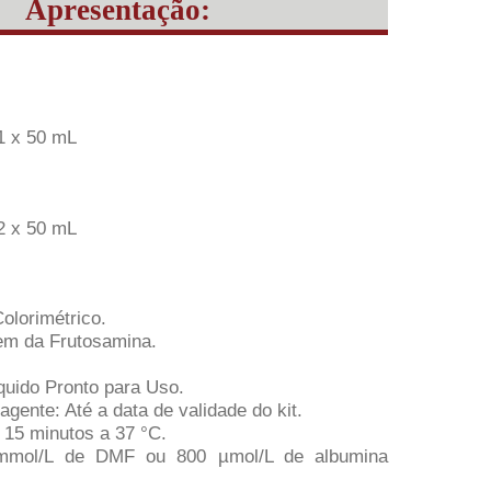
Apresentação:
1 x 50 mL
2 x 50 mL
olorimétrico.
em da Frutosamina.
quido Pronto para Uso.
agente: Até a data de validade do kit.
15 minutos a 37 °C.
0 mmol/L de DMF ou 800 µmol/L de albumina