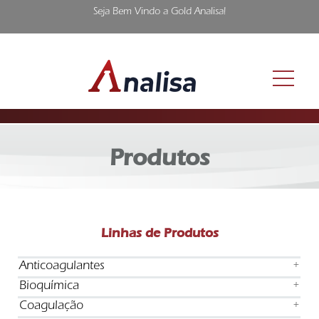
Seja Bem Vindo a Gold Analisa!
Produtos
Linhas de Produtos
Anticoagulantes
+
Bioquímica
+
Coagulação
+