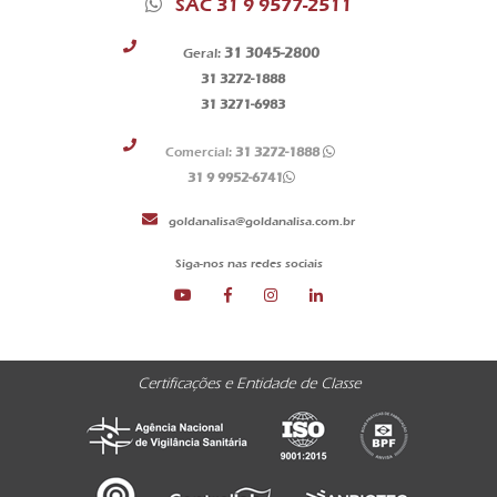
SAC 31 9 9577-2511
31 3045-2800
Geral:
31 3272-1888
31 3271-6983
Comercial:
31 3272-1888
31 9 9952-6741
goldanalisa@goldanalisa.com.br
Siga-nos nas redes sociais
Certificações e Entidade de Classe