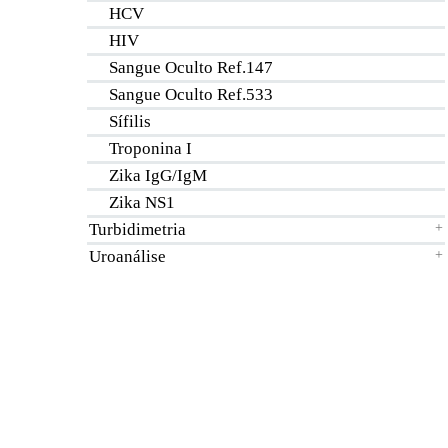
HCV
HIV
Sangue Oculto Ref.147
Sangue Oculto Ref.533
Sífilis
Troponina I
Zika IgG/IgM
Zika NS1
Turbidimetria
+
Uroanálise
+