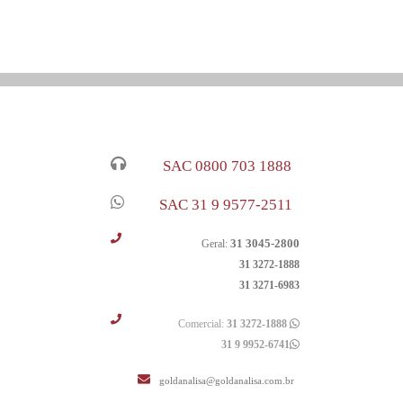
SAC 0800 703 1888
SAC 31 9 9577-2511
31 3045-2800
Geral:
31 3272-1888
31 3271-6983
Comercial:
31 3272-1888
31 9 9952-6741
goldanalisa@goldanalisa.com.br