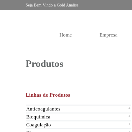
Seja Bem Vindo a Gold Analisa!
Home
Empresa
Produtos
Linhas de Produtos
Anticoagulantes
+
Bioquímica
+
Coagulação
+