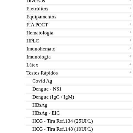
Diversos
+
Eletrólitos
+
Equipamentos
+
FIA POCT
+
Hematologia
+
HPLC
+
Imunohemato
+
Imunologia
+
Látex
+
Testes Rápidos
+
Covid Ag
Dengue - NS1
Dengue (IgG / IgM)
HBsAg
HBsAg - EIC
HCG - Tira Ref.134 (25UI/L)
HCG - Tira Ref.148 (10UI/L)