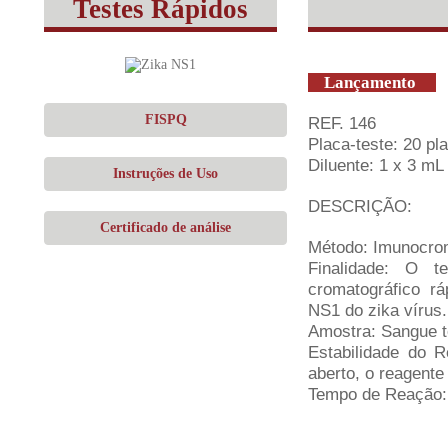
Testes Rápidos
Lançamento
FISPQ
REF. 146
Placa-teste: 20 pl
Diluente: 1 x 3 mL
Instruções de Uso
DESCRIÇÃO:
Certificado de análise
Método: Imunocrom
Finalidade: O 
cromatográfico rá
NS1 do zika vírus.
Amostra: Sangue to
Estabilidade do R
aberto, o reagente
Tempo de Reação: 