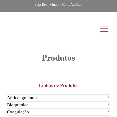
Seja Bem Vindo a Gold Analisa!
Produtos
Linhas de Produtos
Anticoagulantes
+
Bioquímica
+
Coagulação
+