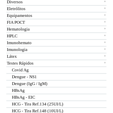
Diversos
+
Eletrólitos
+
Equipamentos
+
FIA POCT
+
Hematologia
+
HPLC
+
Imunohemato
+
Imunologia
+
Látex
+
Testes Rápidos
+
Covid Ag
Dengue - NS1
Dengue (IgG / IgM)
HBsAg
HBsAg - EIC
HCG - Tira Ref.134 (25UI/L)
HCG - Tira Ref.148 (10UI/L)