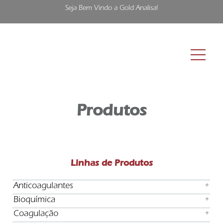
Seja Bem Vindo a Gold Analisa!
Produtos
Linhas de Produtos
Anticoagulantes
+
Bioquímica
+
Coagulação
+