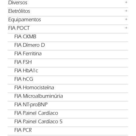
Diversos
+
Eletrólitos
+
Equipamentos
+
FIA POCT
+
FIA CKMB
FIA Dímero D
FIA Ferritina
FIA FSH
FIA HbA1c
FIA hCG
FIA Homocisteína
FIA Microalbuminúria
FIA NT-proBNP
FIA Painel Cardíaco
FIA Painel Cardíaco 5
FIA PCR