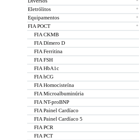
Diversos
+
Eletrólitos
+
Equipamentos
+
FIA POCT
+
FIA CKMB
FIA Dímero D
FIA Ferritina
FIA FSH
FIA HbA1c
FIA hCG
FIA Homocisteína
FIA Microalbuminúria
FIA NT-proBNP
FIA Painel Cardíaco
FIA Painel Cardíaco 5
FIA PCR
FIA PCT