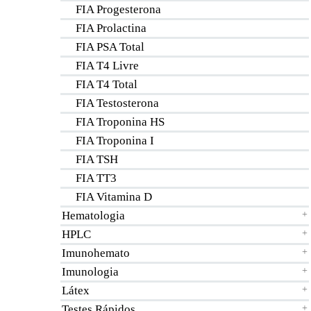
FIA Progesterona
FIA Prolactina
FIA PSA Total
FIA T4 Livre
FIA T4 Total
FIA Testosterona
FIA Troponina HS
FIA Troponina I
FIA TSH
FIA TT3
FIA Vitamina D
Hematologia
+
HPLC
+
Imunohemato
+
Imunologia
+
Látex
+
Testes Rápidos
+