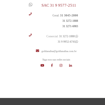
SAC 31 9 9577-2511
31 3045-2800
Geral:
31 3272-1888
31 3271-6983
Comercial:
31 3272-1888
31 9 9952-6741
goldanalisa@goldanalisa.com.br
Siga-nos nas redes sociais