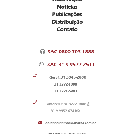
Noticias
Publicações
Distribuição
Contato
SAC 0800 703 1888
SAC 31 9 9577-2511
31 3045-2800
Geral:
31 3272-1888
31 3271-6983
Comercial:
31 3272-1888
31 9 9952-6741
goldanalisa@goldanalisa.com.br
Siga-nos nas redes sociais